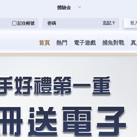
站第一篇文章
網站第一篇文
作者:
ap_admin
發佈日期:
2025 年 4 月 4 日
歡迎使用 WordPress。這是這個網站的第一篇文章，試試為
刪除，然後開始撰寫新文章！
分類:
Rg娛樂城