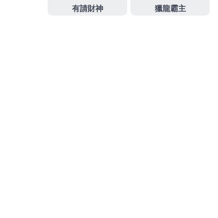
RG富遊全面滿足不同
城
放
提
玩家的需求，帶來無限
心
供
的
的娛樂享受
您
娛
精
樂
作者:
ap_admin
發佈日期:
2025 年 11 月 15 日
彩
體
紛
驗
RG富遊提供多元的遊戲、完善的24小時會員服務，
呈
精…
的
遊
RG
閱讀全文
戲
富
選
遊
擇，
全
給
面
您
RG富遊不出門也彷彿
滿
最
足
親臨現場的絕佳體驗
佳
不
的
同
作者:
ap_admin
發佈日期:
2025 年 11 月 10 日
遊