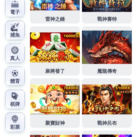
RG富遊亞太線上娛樂市場中脫穎而出，擁有獨特的一
體…
RG
閱讀全文
富
遊
讓
玩
RG富遊為玩家提供即
家
在
時支援，讓玩家享有安
這
全且放心的娛樂體驗
裡
能
作者:
ap_admin
發佈日期:
2025 年 11 月 22 日
夠
享
RG富遊以其卓越的遊戲品質和多元的娛樂選擇在玩家
受
中…
愉
快
RG
閱讀全文
和