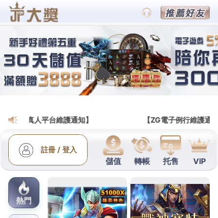
RG富遊娛樂城
開
啟
資
主
要
搜尋
訊
選
首頁
»
彙整: ap_admin
»
第 8 頁
單
搜尋
欄
作者:
ap_admin
近期文章
Rg娛樂城ptt24小時極速出金！體驗最刺激的線上博弈首選
Rg娛樂業界最高返水回饋！百萬大獎等你來挑戰
打造全方位娛樂帝國！Rg娛樂城ptt一站式整合多款熱門遊戲
零風險無痛上手！Rg娛樂新手零門檻入門指南
RG富遊讓玩家在這裡
Rg娛樂城全天候不打烊的娛樂城堡，隨時等你來挑戰
能夠享受愉快和無後顧
之憂的娛樂旅程
近期留言
作者:
ap_admin
發佈日期:
2025 年 11 月 22 日
尚無留言可供顯示。