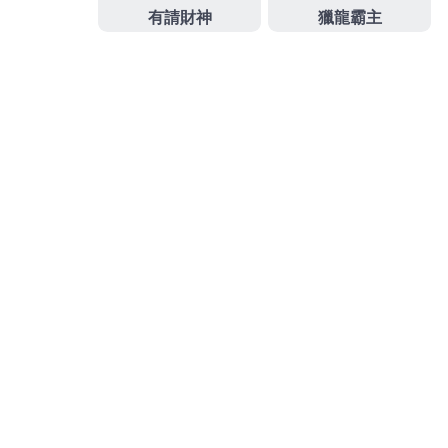
Rg娛樂城ptt給您家一
專
熱
般的安心陪伴
屬
門
於
遊
作者:
ap_admin
發佈日期:
2026 年 7 月 4 日
你
戲
的
在追求財富刺激的博弈路上，一個隨時能夠提供協助
歡
的強…
樂
娛
專
閱讀全文
樂
業
世
客
界，
服
讓
全
精
線上麻將大賽天天開
天
彩
候
打！來Rg娛樂城ptt胡
從
守
此
牌再也不缺牌咖
護，
沒
Rg
有
作者:
ap_admin
發佈日期:
2026 年 6 月 27 日
娛
空