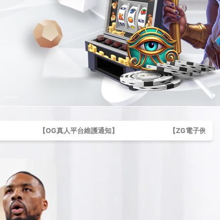
及時兌現。
下一篇文章
邀請您體驗零風險、高回
報的娛樂天堂