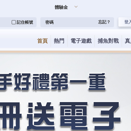
g娛樂城ptt打造陽光透明的博彩環境，讓玩家安心暢玩
Rg娛樂城ptt打造
的博彩環境，讓玩
暢玩
作者:
ap_admin
發佈日期:
2026 年 3 月 6 日
Rg娛樂城ptt
採用頂級4K高清直播技術，真人視訊區匯集專業荷
來沉浸式線下賭場體驗，百家樂、黑傑克、輪盤等經典遊戲應
溯，註冊流程簡便，僅需三步即可完成實名認證，後續提款無
加碼福利，Rg娛樂城ptt每次存款都能享受額外紅利，提領便