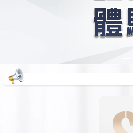
娛樂城體驗金
手機娛樂城推薦
線上娛樂城推薦品牌
資
搜尋
訊
搜
尋
欄
近期文章
打造全方位娛樂帝國！Rg娛樂城ptt一站式整合
多款熱門遊戲
零風險無痛上手！Rg娛樂新手零門檻入門指南
Rg娛樂城全天候不打烊的娛樂城堡，隨時等你
來挑戰
Rg娛樂極致安全、絕對信賴！伴你安穩贏過每
一局