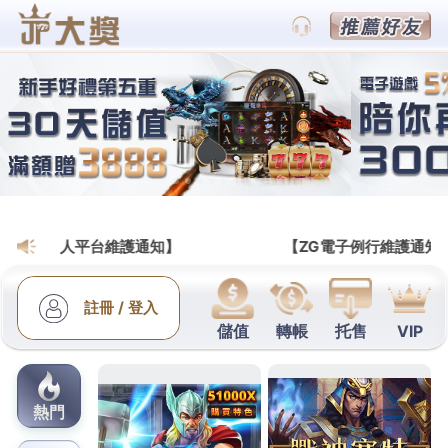
RG富遊娛樂城
開
啟
資
主
要
搜尋
訊
選
首頁
»
彙整: ap_admin
»
第 10 頁
單
搜尋
欄
作者:
ap_admin
近期文章
Rg娛樂城ptt24小時極速出金！體驗最刺激的線上博弈首選
Rg娛樂業界最高返水回饋！百萬大獎等你來挑戰
打造全方位娛樂帝國！Rg娛樂城ptt一站式整合多款熱門遊戲
零風險無痛上手！Rg娛樂新手零門檻入門指南
RG富遊是您最佳的線
Rg娛樂城全天候不打烊的娛樂城堡，隨時等你來挑戰
上娛樂城領導品牌
作者:
ap_admin
發佈日期:
2025 年 8 月 21 日
近期留言
尚無留言可供顯示。
RG富遊提供近千場體育賽事，會員們可體驗即時投注
服…