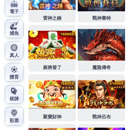
RG
閱讀全文
富
遊
是
您
RG富遊以鼓励用戶参
最
佳
舆遊戲並提供更好的遊
的
戲體驗
線
上
作者:
ap_admin
發佈日期:
2025 年 8 月 21 日
娛
樂
RG富遊擁有世界最頂尖的團隊與技術，打造一個超乎
城
玩…
領
導
RG
閱讀全文
品
富
牌
遊