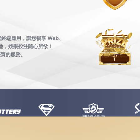
作者:
ap_admin
發佈日期:
2025 年 11 月 15 
呈
的
RG富遊提供多元的遊戲、完善的24小時會員服務
遊
戲
RG
閱讀全文
選
富
擇，
遊
給
全
您
面
最
滿
佳
RG富遊不出門也彷
足
的
不
遊
現場的絕佳體
同
戲
玩
體
作者:
ap_admin
發佈日期:
2025 年 11 月 10 
家
驗
的
RG富遊提供最優質的遊戲服務，也代表玩家可在
需
求，
RG
閱讀全文