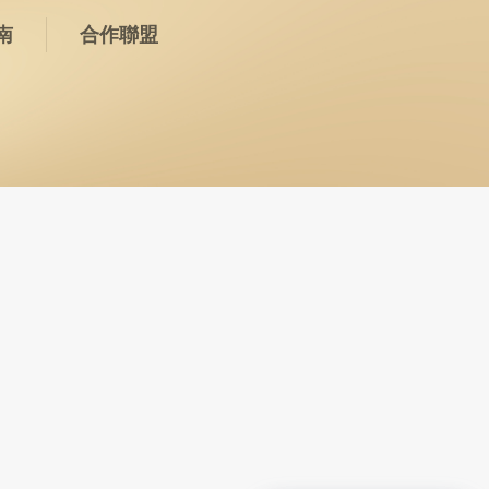
身樂趣
讓大家
遊戲
日
優質的…