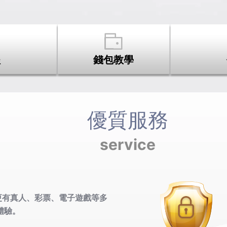
時
程
佳的遊戲體
支
援，
作者:
ap_admin
發佈日期:
2025 年 11 月 15 
讓
玩
RG富遊娛樂城以誠信為本、顧客至上為服務宗旨
家
享
RG
閱讀全文
有
富
安
遊
全
娛
且
樂
放
城
心
RG富遊全面滿足不
提
的
供
娛
的需求，帶來無限
您
樂
精
體
享受
彩
驗
紛