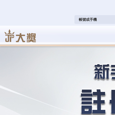
RG富遊娛樂城
首頁
»
彙整:
滿足台灣玩家的需求，用LINE 就能玩，輕鬆開
啟遊戲新體驗！只要手機安裝LINE，無需繁瑣
操作，開啟RG富遊娛樂城官方帳號，即可立即
暢玩上百款人氣遊戲。
Rg娛樂
Rg娛樂城
Rg娛樂城ptt
Rg娛樂城ptt官方客服
Rg娛樂城試玩
rg富遊怎麼玩
rg富遊評價