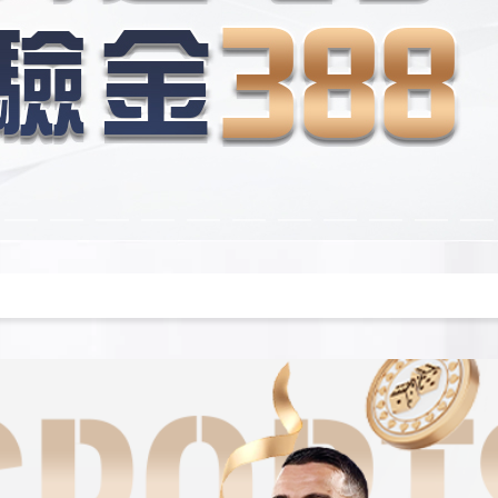
RG富遊提供超多項優惠，娛樂城體驗金免費領、
RG
閱讀全文
富
遊
為
您
帶
RG富遊絕對是台灣
來
不
樂城玩家的第一
斷
創
作者:
ap_admin
發佈日期:
2025 年 11 月 29 
新
的
RG富遊是全球線上博弈的領導品牌，擁有百萬名
娛
樂
RG
閱讀全文
體
富
驗，
遊
滿