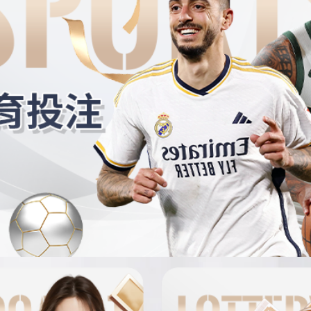
絕
足
對
每
是
位
RG富遊讓玩家在這
台
玩
灣
家
享受愉快和無後顧
線
的
上
需
娛樂旅程
娛
求
樂
作者:
ap_admin
發佈日期:
2025 年 11 月 22 
城
玩
RG富遊亞太線上娛樂市場中脫穎而出，擁有獨特
家
的
RG
閱讀全文
第
富
一
遊
首
讓
選
玩
家