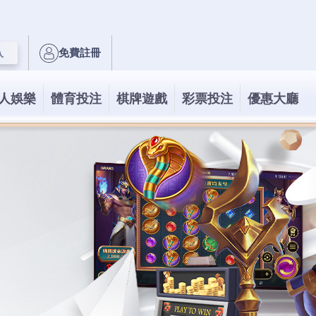
斷創新
每位玩
日