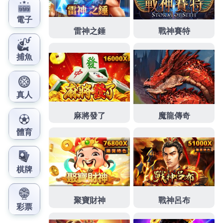
娛
樂
RG富遊財富密碼，大
城
激
贏大賺
情
一
作者:
ap_admin
發佈日期:
2025 年 5 月 8 日
夏，
嗨
RG富遊是追求財富和刺激的玩家的首選。這裡有豐富
翻
多…
夏
日
RG
閱讀全文
富
遊
財
富
RG富遊娛樂城數據透
密
碼，
明零作弊，以科技重塑
大