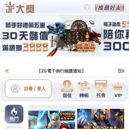
RG富遊娛樂城
開
啟
資
主
要
搜尋
訊
選
首頁
»
第 13 頁
單
搜尋
欄
RG
近期文章
富
RG富遊娛樂城激情一
Rg娛樂城ptt24小時極速出金！體驗最刺激的線上博弈首選
遊
夏，嗨翻夏日
Rg娛樂業界最高返水回饋！百萬大獎等你來挑戰
打造全方位娛樂帝國！Rg娛樂城ptt一站式整合多款熱門遊戲
娛
作者:
ap_admin
發佈日期:
2025 年 5 月 8 日
零風險無痛上手！Rg娛樂新手零門檻入門指南
樂
Rg娛樂城全天候不打烊的娛樂城堡，隨時等你來挑戰
RG富遊娛樂城在炎炎夏日為玩家帶來一場激情四射的
城
遊…
內
近期留言
RG
閱讀全文
尚無留言可供顯示。
容
富
遊