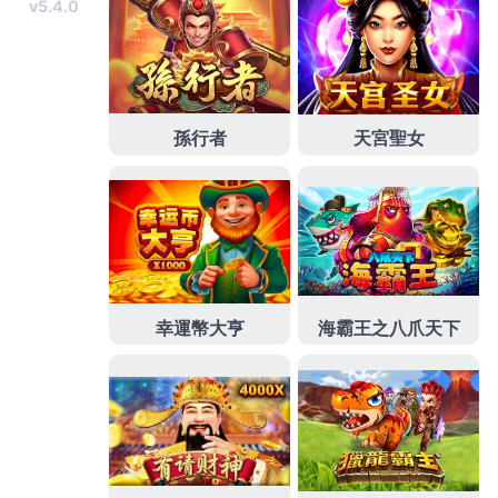
信任
贏
大
作者:
ap_admin
發佈日期:
2025 年 4 月 29 日
賺
RG富遊娛樂城採用區塊鏈技術的透明賭局系統，每場
對…
RG
閱讀全文
富
遊
娛
樂
RG富遊千款遊戲免費
城
數
試玩，打造零門檻娛樂
據
王國
透
明
作者:
ap_admin
發佈日期:
2025 年 4 月 29 日
零
作
從經典的21點到創新的元宇宙賽車博弈，RG富遊提